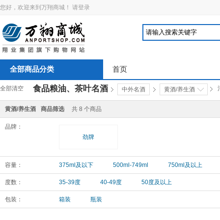
您好，欢迎来到万翔商城！
请登录
全部商品分类
首页
食品粮油、茶叶名酒
全部清空
中外名酒
黄酒/养生酒
黄酒/养生酒
商品筛选
共
8
个商品
品牌：
劲牌
容量：
375ml及以下
500ml-749ml
750ml及以上
度数：
35-39度
40-49度
50度及以上
包装：
箱装
瓶装