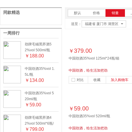
同款精选
默认
价格
销量
送至：
福建省 厦门市 湖里区
一周排行
1
劲牌毛铺黑荞酒5
379.00
2%vol 500ml/瓶
￥
￥
188.00
中国劲酒35%vol 125ml*24瓶/箱
2
中国劲酒35%vol 1.
中国劲酒，给生活加把劲
5L/瓶
￥
134.00
对比
收藏
加入购物车
3
中国劲酒35%vol 5
20ml/瓶
￥
59.00
59.00
￥
中国劲酒35%vol 520ml/瓶
4
劲牌毛铺黑荞酒4
2%vol 500ml*6瓶/
中国劲酒，给生活加把劲
￥
799.00
箱