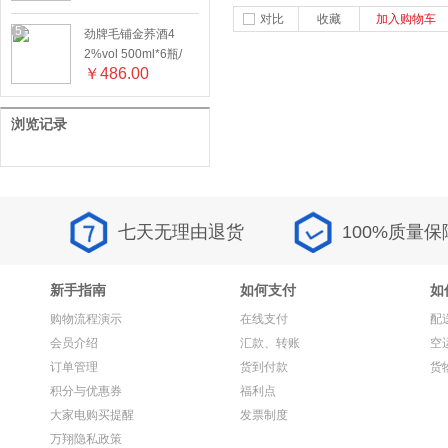
对比
收藏
加入购物车
5
劲牌毛铺金荞酒4
2%vol 500ml*6瓶/
￥
486.00
箱
浏览记录
七天无理由退货
100%质量保
新手指南
如何支付
如
购物流程演示
在线支付
配
会员介绍
汇款、转账
空
订单管理
货到付款
货
积分与优惠券
福利点
大家电购买提醒
发票制度
万翔隐私政策