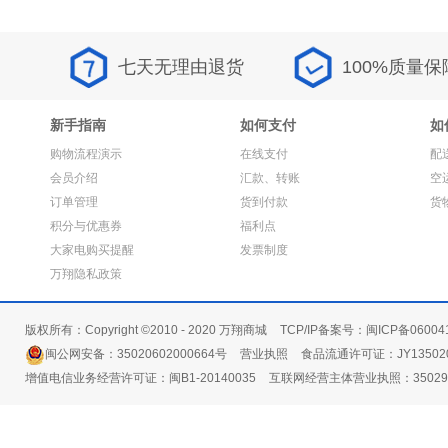
七天无理由退货
100%质量保
新手指南
如何支付
如
购物流程演示
在线支付
配
会员介绍
汇款、转账
空
订单管理
货到付款
货
积分与优惠券
福利点
大家电购买提醒
发票制度
万翔隐私政策
版权所有：Copyright ©2010 - 2020 万翔商城
TCP/IP备案号：闽ICP备06004
闽公网安备：35020602000664号
营业执照
食品流通许可证：JY135020
增值电信业务经营许可证：闽B1-20140035
互联网经营主体营业执照：3502991