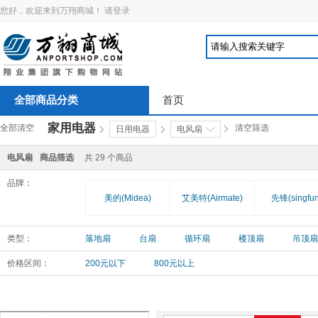
您好，欢迎来到万翔商城！
请登录
全部商品分类
首页
家用电器
全部清空
清空筛选
日用电器
电风扇
电风扇
商品筛选
共
29
个商品
品牌：
美的(Midea)
艾美特(Airmate)
先锋(singfun
类型：
落地扇
台扇
循环扇
楼顶扇
吊顶扇
价格区间：
200元以下
800元以上