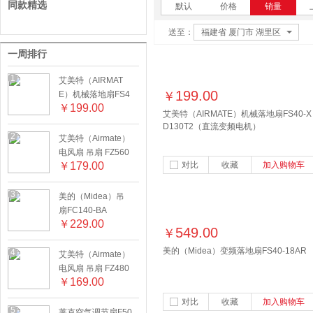
同款精选
默认
价格
销量
送至：
福建省 厦门市 湖里区
一周排行
1
艾美特（AIRMAT
199.00
E）机械落地扇FS4
￥
￥
199.00
0-XD130T2（直流
艾美特（AIRMATE）机械落地扇FS40-X
变频电机）
D130T2（直流变频电机）
2
艾美特（Airmate）
电风扇 吊扇 FZ560
￥
179.00
对比
收藏
加入购物车
8 1.4m
3
美的（Midea）吊
扇FC140-BA
￥
229.00
549.00
￥
美的（Midea）变频落地扇FS40-18AR
4
艾美特（Airmate）
电风扇 吊扇 FZ480
￥
169.00
8 1.2m
对比
收藏
加入购物车
5
莱克空气调节扇F50