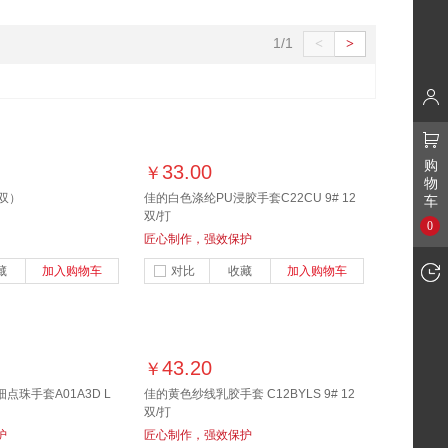
1/1
<
>
购
33.00
￥
物
双）
佳的白色涤纶PU浸胶手套C22CU 9# 12
车
双/打
0
匠心制作，强效保护
藏
加入购物车
对比
收藏
加入购物车
43.20
￥
珠手套A01A3D L
佳的黄色纱线乳胶手套 C12BYLS 9# 12
双/打
护
匠心制作，强效保护