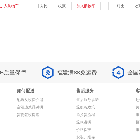
加入购物车
对比
收藏
加入购物车
对比
收
0%质量保障
福建满88免运费
全国
如何配送
售后服务
客
配送及收费介绍
售后服务承诺
翔
空运违禁品说明
退换货政策
关
货物签收提醒
退换货流程
服
退款说明
投
价格保护
服
安装、维保