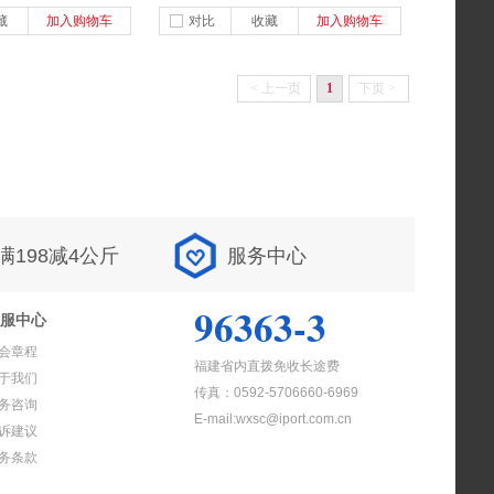
藏
加入购物车
对比
收藏
加入购物车
<
上一页
1
下页
>
满198减4公斤
服务中心
96363-3
服中心
会章程
福建省内直拨免收长途费
于我们
传真：0592-5706660-6969
务咨询
E-mail:wxsc@iport.com.cn
诉建议
务条款