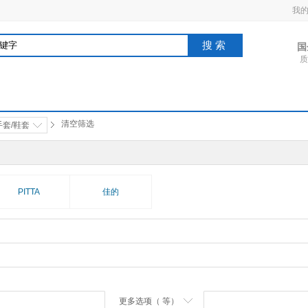
我
搜索
国
质
清空筛选
手套/鞋套
PITTA
佳的
更多选项（ 等）