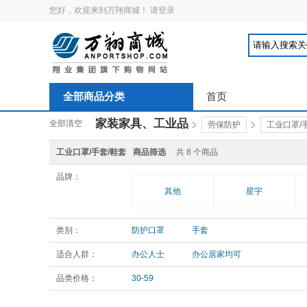
您好，欢迎来到万翔商城！
请登录
全部商品分类
首页
家装家具、工业品
全部清空
劳保防护
工业口罩/
工业口罩/手套/鞋套
商品筛选
共
8
个商品
品牌：
其他
星宇
类别：
防护口罩
手套
适合人群：
办公人士
办公居家均可
品类价格：
30-59