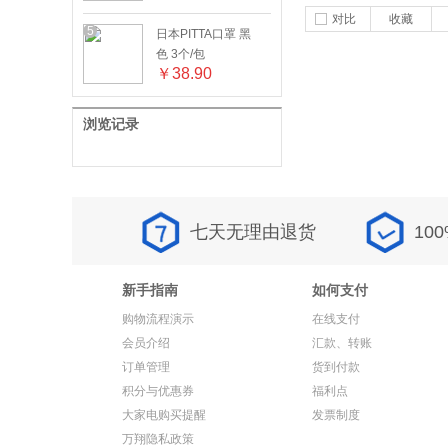
对比
收藏
5
日本PITTA口罩 黑
色 3个/包
￥
38.90
浏览记录
七天无理由退货
10
新手指南
如何支付
购物流程演示
在线支付
会员介绍
汇款、转账
订单管理
货到付款
积分与优惠券
福利点
大家电购买提醒
发票制度
万翔隐私政策