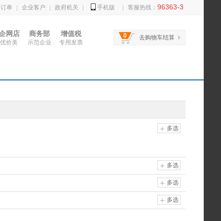
96363-3
的订单
|
企业客户
|
政府机关
|
手机版
|
客服热线：
企网店
商务部
增值税
0
去购物车结算
优价美
示范企业
专用发票
多选
多选
多选
多选