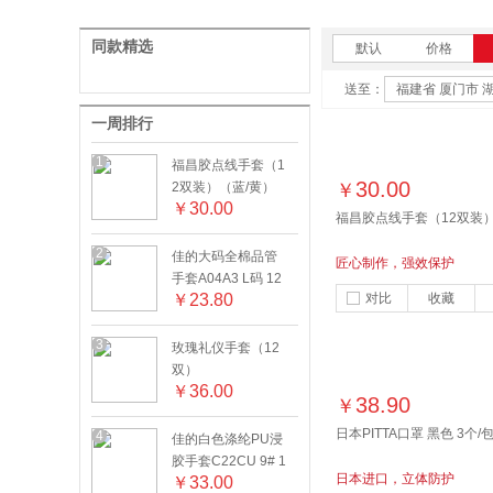
同款精选
默认
价格
送至：
福建省 厦门市 
一周排行
1
福昌胶点线手套（1
30.00
2双装）（蓝/黄）
￥
￥
30.00
福昌胶点线手套（12双装）
2
佳的大码全棉品管
匠心制作，强效保护
手套A04A3 L码 12
￥
23.80
对比
收藏
双/打
3
玫瑰礼仪手套（12
双）
￥
36.00
38.90
￥
日本PITTA口罩 黑色 3个/
4
佳的白色涤纶PU浸
胶手套C22CU 9# 1
日本进口，立体防护
￥
33.00
2双/打