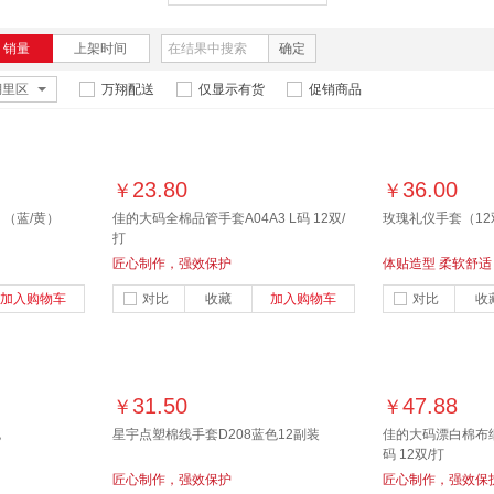
销量
上架时间
确定
湖里区
万翔配送
仅显示有货
促销商品
23.80
36.00
￥
￥
（蓝/黄）
佳的大码全棉品管手套A04A3 L码 12双/
玫瑰礼仪手套（12
打
匠心制作，强效保护
体贴造型 柔软舒适
加入购物车
对比
收藏
加入购物车
对比
收
31.50
47.88
￥
￥
包
星宇点塑棉线手套D208蓝色12副装
佳的大码漂白棉布细点
码 12双/打
匠心制作，强效保护
匠心制作，强效保