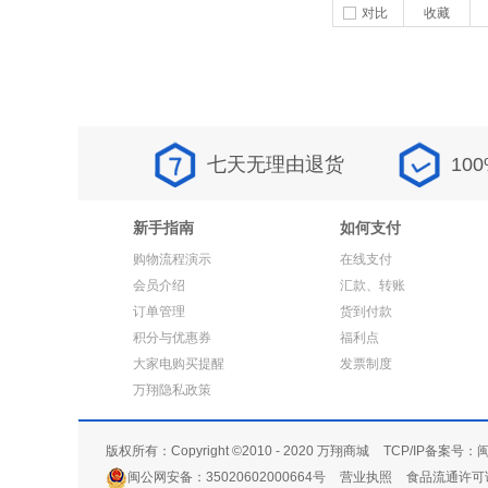
对比
收藏
七天无理由退货
10
新手指南
如何支付
购物流程演示
在线支付
会员介绍
汇款、转账
订单管理
货到付款
积分与优惠券
福利点
大家电购买提醒
发票制度
万翔隐私政策
版权所有：Copyright ©2010 - 2020 万翔商城
TCP/IP备案号：闽
闽公网安备：35020602000664号
营业执照
食品流通许可证：