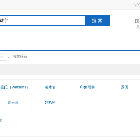
我
搜索
国
质
清空筛选
臣氏（Watsons）
清水岩
印象雨林
景田
青云泉
娃哈哈
水