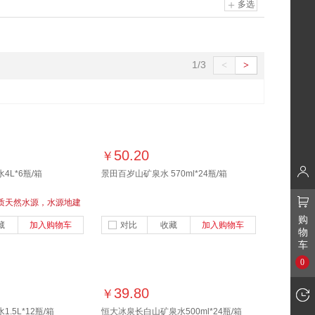
多选
1/3
<
>
50.20
￥
L*6瓶/箱
景田百岁山矿泉水 570ml*24瓶/箱
质天然水源，水源地建
每一滴水，都有它的源
购
藏
加入购物车
对比
收藏
加入购物车
物
车
0
39.80
￥
.5L*12瓶/箱
恒大冰泉长白山矿泉水500ml*24瓶/箱