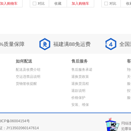
加入购物车
对比
收藏
加入购物车
对比
收
0%质量保障
福建满88免运费
全国
如何配送
售后服务
客
配送及收费介绍
售后服务承诺
翔
空运违禁品说明
退换货政策
关
货物签收提醒
退换货流程
服
退款说明
投
价格保护
服
安装、维保
ICP备06004154号
JY13502060147614