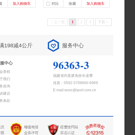
藏
加入购物车
对比
收藏
加入购物车
<
上一页
1
2
3
下页
>
满198减4公斤
服务中心
96363-3
服中心
会章程
福建省内直拨免收长途费
于我们
传真：0592-5706660-6969
务咨询
E-mail:wxsc@iport.com.cn
诉建议
务条款