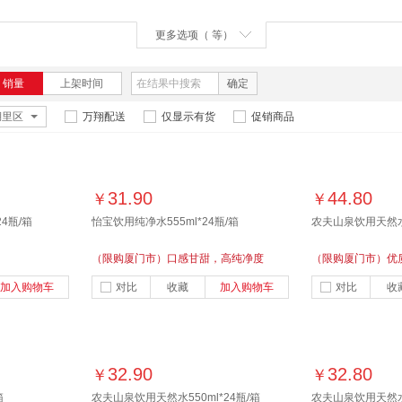
更多选项（ 等）
销量
上架时间
确定
湖里区
万翔配送
仅显示有货
促销商品
31.90
44.80
￥
￥
24瓶/箱
怡宝饮用纯净水555ml*24瓶/箱
农夫山泉饮用天然水4
（限购厦门市）口感甘甜，高纯净度
（限购厦门市）优
厂，水源地灌装，
加入购物车
对比
收藏
加入购物车
对比
收
头
32.90
32.80
￥
￥
箱
农夫山泉饮用天然水550ml*24瓶/箱
农夫山泉饮用天然水1