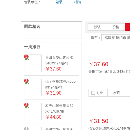
包装单位：
箱装
桶装
同款精选
默认
价格
送至：
福建省 厦门市 
一周排行
1
景田百岁山矿泉水
37.60
348ml*24瓶/箱
￥
￥
37.60
景田百岁山矿泉水 348ml*
2
怡宝饮用纯净水555
ml*24瓶/箱
￥
31.90
对比
收藏
3
农夫山泉饮用天然
水4L*6瓶/箱
￥
44.80
31.50
￥
怡宝饮用纯净水4.5L*4瓶/
4
景田百岁山矿泉水