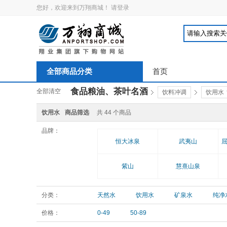
您好，欢迎来到万翔商城！
请登录
全部商品分类
首页
食品粮油、茶叶名酒
全部清空
饮料冲调
饮用水
饮用水
商品筛选
共
44
个商品
品牌：
恒大冰泉
武夷山
屈
紫山
慧熹山泉
分类：
天然水
饮用水
矿泉水
纯净
价格：
0-49
50-89