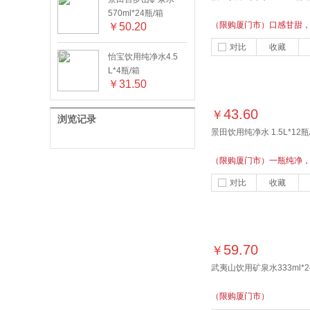
570ml*24瓶/箱
（限购厦门市）口感甘甜
￥
50.20
对比
收藏
5
怡宝饮用纯净水4.5
L*4瓶/箱
￥
31.50
43.60
￥
浏览记录
景田饮用纯净水 1.5L*12瓶
（限购厦门市）一瓶纯净
对比
收藏
59.70
￥
武夷山饮用矿泉水333ml*2
（限购厦门市）