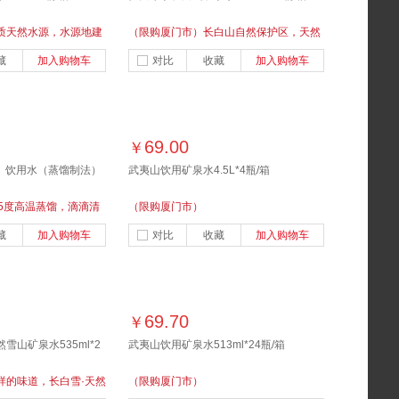
质天然水源，水源地建
（限购厦门市）长白山自然保护区，天然
每一滴水，都有它的源
弱碱性含微量元素
藏
加入购物车
对比
收藏
加入购物车
69.00
￥
ns）饮用水（蒸馏制法）
武夷山饮用矿泉水4.5L*4瓶/箱
5度高温蒸馏，滴滴清
（限购厦门市）
藏
加入购物车
对比
收藏
加入购物车
69.70
￥
雪山矿泉水535ml*2
武夷山饮用矿泉水513ml*24瓶/箱
样的味道，长白雪·天然
（限购厦门市）