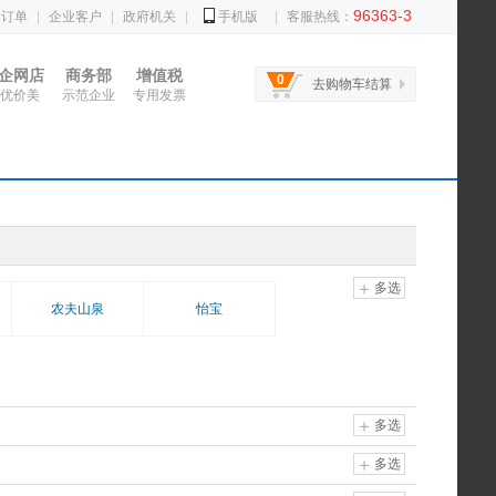
96363-3
的订单
|
企业客户
|
政府机关
|
手机版
|
客服热线：
企网店
商务部
增值税
0
去购物车结算
优价美
示范企业
专用发票
多选
农夫山泉
怡宝
多选
多选