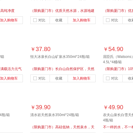
，高纯净度
（限购厦门市）优质天然水源，水源地建
（限购厦门市）优
厂，水源地灌装，每一滴水，都有它的源
厂，水源地灌装，
加入购物车
对比
收藏
加入购物车
对比
收
头
头
37.80
54.90
￥
￥
/箱
恒大冰泉长白山矿泉水350ml*24瓶/箱
屈臣氏（Watso
4.5L*4桶/箱
，满载活力元气
（限购厦门市）长白山自然保护区，天然
（限购厦门市）10
弱碱性含微量元素
纯
加入购物车
对比
收藏
加入购物车
对比
收
39.90
49.90
￥
￥
4瓶/箱
清水岩天然泉水350ml*24瓶/箱
农夫山泉长白雪天然
4瓶/箱
（限购厦门市）高硅低钠，天然泉水，天
不一样的水，不一
然弱碱性水
雪山矿泉水