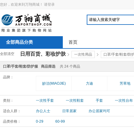
您好，欢迎来到万翔商城！
请登录
全部商品分类
首页
日用百货、彩妆护肤
全部清空
一次性用品
口罩/手套/鞋套/防
口罩/手套/鞋套/防护服
商品筛选
共
24
个商品
品牌：
妙洁(MIAOJIE)
力迪
芳草地
类别：
一次性手套
一次性鞋套
手套
一次性台布
适合人群：
办公人士
日常居家
办公居家均可
品类价格：
0-29
60-99