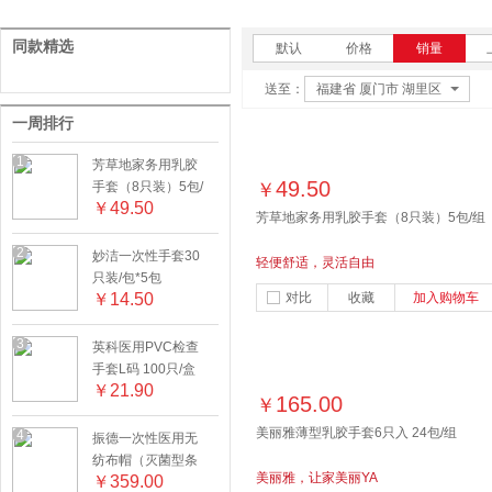
同款精选
默认
价格
销量
送至：
福建省 厦门市 湖里区
一周排行
1
芳草地家务用乳胶
49.50
手套（8只装）5包/
￥
￥
49.50
组
芳草地家务用乳胶手套（8只装）5包/组
2
妙洁一次性手套30
轻便舒适，灵活自由
只装/包*5包
￥
14.50
对比
收藏
加入购物车
3
英科医用PVC检查
手套L码 100只/盒
￥
21.90
165.00
￥
美丽雅薄型乳胶手套6只入 24包/组
4
振德一次性医用无
纺布帽（灭菌型条
美丽雅，让家美丽YA
￥
359.00
形）100只/袋 8袋/