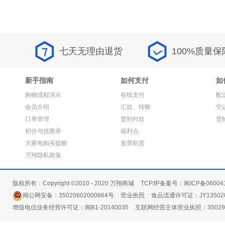
七天无理由退货
100%质量保
新手指南
如何支付
如
购物流程演示
在线支付
配
会员介绍
汇款、转账
空
订单管理
货到付款
货
积分与优惠券
福利点
大家电购买提醒
发票制度
万翔隐私政策
版权所有：Copyright ©2010 - 2020 万翔商城
TCP/IP备案号：闽ICP备06004
闽公网安备：35020602000664号
营业执照
食品流通许可证：JY135020
增值电信业务经营许可证：闽B1-20140035
互联网经营主体营业执照：3502991