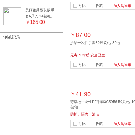
箱
对比
收藏
加入购物车
5
美丽雅薄型乳胶手
套6只入 24包/组
￥
165.00
87.00
￥
浏览记录
妙洁一次性手套30只装/包 30包
无毒PE材质 安全卫生
对比
收藏
加入购物车
41.90
￥
芳草地一次性PE手套3G5956 50只/包 1
包/组
防护、隔离、清洁
对比
收藏
加入购物车