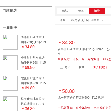
同款精选
默认
价格
销量
送至：
福建省 厦门市 湖里区
一周排行
1
雀巢咖啡丝滑拿铁
34.80
咖啡228g(12条*19
￥
￥
34.80
g)/盒
雀巢咖啡丝滑拿铁咖啡228g(12条*19g)/
盒
2
雀巢咖啡丝滑拿铁
全新配方，升级口味，芳香浓郁，回味
咖啡饮料268ml*15
长，随心享用
￥
69.80
对比
收藏
加入购物车
瓶/箱
3
雀巢咖啡丝滑摩卡
咖啡饮料268ml*15
￥
69.80
瓶/箱
50.80
￥
统一阿萨姆奶茶原味500ml*15瓶/箱
4
格莱仕危地马拉安
提瓜滤挂咖啡（深
一见阿莎姆，顺滑好心情，奶与茶的完
￥
36.80
焙）100g/盒