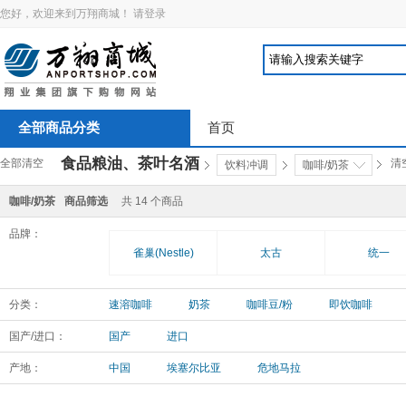
您好，欢迎来到万翔商城！
请登录
全部商品分类
首页
食品粮油、茶叶名酒
全部清空
清
饮料冲调
咖啡/奶茶
咖啡/奶茶
商品筛选
共
14
个商品
品牌：
雀巢(Nestle)
太古
统一
分类：
速溶咖啡
奶茶
咖啡豆/粉
即饮咖啡
国产/进口：
国产
进口
产地：
中国
埃塞尔比亚
危地马拉