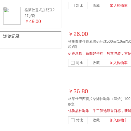
相遇
对比
收藏
加入购物车
5
格莱仕意式拼配豆2
27g/袋
￥
49.00
26.00
￥
浏览记录
雀巢咖啡伴侣原味奶油球500ml(10ml*5
粒)/袋
奶香浓郁，茶咖好搭档，独立包装，方
携带
对比
收藏
加入购物车
36.80
￥
格莱仕巴西喜拉朵滤挂咖啡（深焙）100
g/盒
优质品种咖啡，手工筛选醇香口感，新
烘焙，滴滴皆美味
对比
收藏
加入购物车