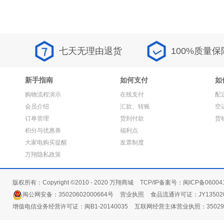
七天无理由退货
100%质量保
新手指南
如何支付
如
购物流程演示
在线支付
配
会员介绍
汇款、转账
空
订单管理
货到付款
货
积分与优惠券
福利点
大家电购买提醒
发票制度
万翔隐私政策
版权所有：Copyright ©2010 - 2020 万翔商城
TCP/IP备案号：闽ICP备06004
闽公网安备：35020602000664号
营业执照
食品流通许可证：JY135020
增值电信业务经营许可证：闽B1-20140035
互联网经营主体营业执照：3502991