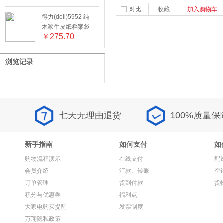
对比
收藏
加入购物车
5
得力(deli)5952 纯
木浆牛皮纸档案袋
￥
275.70
10只/包 20包/箱
浏览记录
七天无理由退货
100%质量保
新手指南
如何支付
如
购物流程演示
在线支付
配
会员介绍
汇款、转账
空
订单管理
货到付款
货
积分与优惠券
福利点
大家电购买提醒
发票制度
万翔隐私政策