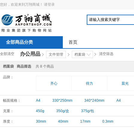
您好，欢迎来到万翔商城！
请登录
全部商品分类
首页
办公用品
全部清空
清空筛选
文件管理
档案袋
档案袋
商品筛选
共
8
个商品
品牌：
齐心
得力
晨光
幅面规格：
A4
330*250mm
340*240mm
A4
克重：
450g
350g/盒
375g/包
厚度：
30mm
40mm
17mm
0.3mm