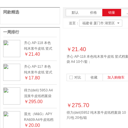
同款精选
默认
价格
销量
送至：
福建省 厦门市 湖里区
一周排行
1
齐心 AP-118 本色
21.40
纯木浆牛皮纸 竖式
￥
￥
21.40
档案袋 A4 10个/
齐心 AP-118 本色纯木浆牛皮纸 竖式档
套；
袋 A4 10个/套；
2
齐心 AP-117 本色
纯木浆牛皮纸 竖式
￥
17.80
对比
收藏
加入购物车
档案袋 A4 10个/
套；
3
得力(deli) 5953 A4
混浆牛皮纸档案袋
￥
295.00
黄色 10只/盒 30盒/
275.70
￥
箱
得力(deli)5952 纯木浆牛皮纸档案袋 10
4
晨光（M&G）APY
只/包 20包/箱
RA609 A4牛皮纸档
￥
20.00
案袋 20个/包