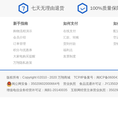
七天无理由退货
100%质量保
新手指南
如何支付
如
购物流程演示
在线支付
配
会员介绍
汇款、转账
空
订单管理
货到付款
货
积分与优惠券
福利点
大家电购买提醒
发票制度
万翔隐私政策
版权所有：Copyright ©2010 - 2020 万翔商城
TCP/IP备案号：闽ICP备06004
闽公网安备：35020602000664号
营业执照
食品流通许可证：JY135020
增值电信业务经营许可证：闽B1-20140035
互联网经营主体营业执照：3502991