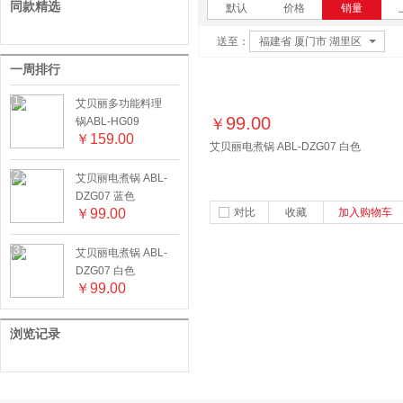
同款精选
默认
价格
销量
送至：
福建省 厦门市 湖里区
一周排行
1
艾贝丽多功能料理
99.00
锅ABL-HG09
￥
￥
159.00
艾贝丽电煮锅 ABL-DZG07 白色
2
艾贝丽电煮锅 ABL-
DZG07 蓝色
￥
99.00
对比
收藏
加入购物车
3
艾贝丽电煮锅 ABL-
DZG07 白色
￥
99.00
浏览记录