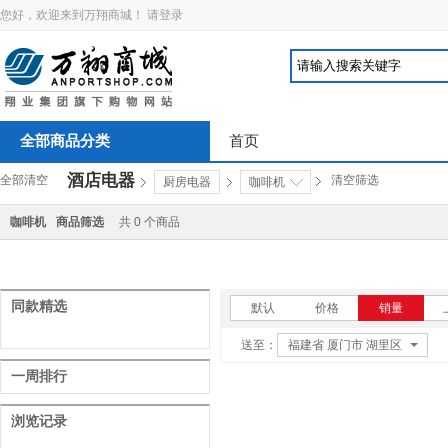
您好，欢迎来到万翔商城！
请登录
全部商品分类
首页
酒店电器
全部清空
清空筛选
厨房电器
咖啡机
咖啡机
商品筛选
共
0
个商品
同款精选
默认
价格
销量
送至：
福建省 厦门市 湖里区
一周排行
浏览记录