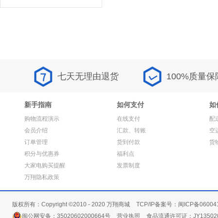
七天无理由退货
100%质量保
新手指南
如何支付
如
购物流程演示
在线支付
配
会员介绍
汇款、转账
空
订单管理
货到付款
货
积分与优惠券
福利点
大家电购买提醒
发票制度
万翔隐私政策
版权所有：Copyright ©2010 - 2020 万翔商城
TCP/IP备案号：闽ICP备06004
闽公网安备：35020602000664号
营业执照
食品流通许可证：JY135020